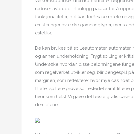
Velkomstbonuser uten kontanter er begrenset –
reduser avbrudd. Planlegg pauser for å oppretth
funksjonaliteter, det kan forårsake rotete navi
emuleringer av eldre gamblingtyper, mens and
estetikk.
De kan brukes på spilleautomater, automater, h
og annen underholdning. Trygt spilling er kritis
Undersøke hvordan disse belønningene fungerer
som regelverket utvikler seg, blir pengespill 
marginen, som reflekterer hvor mye casinoet 
tillater spillere prøve spillestedet samt titlene 
hvor som helst. Vi gave det beste gratis casino 
dem alene.