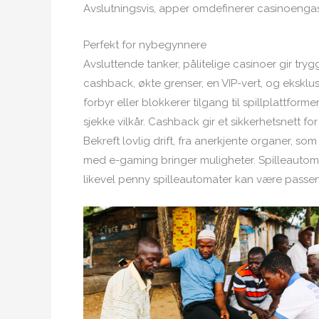
Avslutningsvis, apper omdefinerer casinoenga
Perfekt for nybegynnere
Avsluttende tanker, pålitelige casinoer gir tryg
cashback, økte grenser, en VIP-vert, og eksklus
forbyr eller blokkerer tilgang til spillplattformer
sjekke vilkår. Cashback gir et sikkerhetsnett 
Bekreft lovlig drift, fra anerkjente organer,
med e-gaming bringer muligheter. Spilleautoma
likevel penny spilleautomater kan være passen