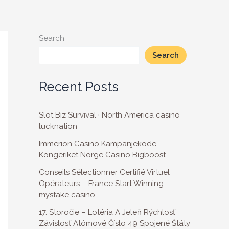
Search
Search
Recent Posts
Slot Biz Survival · North America casino
lucknation
Immerion Casino Kampanjekode .
Kongeriket Norge Casino Bigboost
Conseils Sélectionner Certifié Virtuel
Opérateurs – France Start Winning
mystake casino
17. Storočie – Lotéria A Jeleň Rýchlosť
Závislosť Atómové Číslo 49 Spojené Štáty