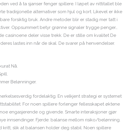
 ved å ta sjanser fenger spillere. I løpet av nittitallet ble
 tradisjonelle alternativer som hjul og kort. Likevel er ikke
are forsiktig bruk. Andre metoder blir er stadig mer tatt i
ktiver. Oppsummert betyr grønne signaler trygge penger…
e casinoene deler visse trekk. De er stille om kvalitet De
e deres lastes inn når de skal. De svarer på henvendelser.
kurat Nå.
ill.
ommer Belønninger.
erkelsesverdig fordelaktig. En velkjent strategi er systemet
stabilitet. For noen spillere forlenger fellesskapet øktene
il noe engasjerende og givende. Smarte interaksjoner gjør
å nye innsendinger. Fjerde: balanse mellom risiko/belønning.
d kritt, slik at balansen holder deg stabil. Noen spillere