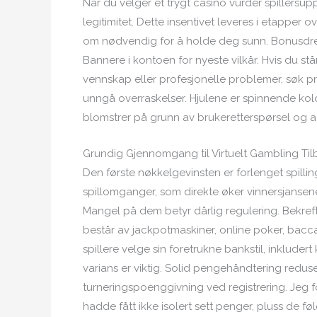
Når du velger et trygt casino vurder spillersup
legitimitet. Dette insentivet leveres i etapper 
om nødvendig for å holde deg sunn. Bonusdreve
Bannere i kontoen for nyeste vilkår. Hvis du s
vennskap eller profesjonelle problemer, søk prof
unngå overraskelser. Hjulene er spinnende kol
blomstrer på grunn av brukeretterspørsel og a
Grundig Gjennomgang til Virtuelt Gambling Ti
Den første nøkkelgevinsten er forlenget spillin
spillomganger, som direkte øker vinnersjansen
Mangel på dem betyr dårlig regulering. Bekreft
består av jackpotmaskiner, online poker, baccarat
spillere velge sin foretrukne bankstil, inkluder
varians er viktig. Solid pengehåndtering reduse
turneringspoenggivning ved registrering. Jeg fo
hadde fått ikke isolert sett penger, pluss de føl